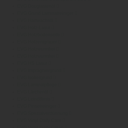
EVG Douglasienöl
EVG Grund Laminatreiniger
EVG Hartwachsöl
EVG Holz-Lasur
EVG Holzbodenseife
EVG Holzentgrauer
EVG Holzwurmfrei
EVG Holzwurmfrei
EVG HS Lasur
EVG Imprägniergrund
EVG Isoliergrund
EVG Laminatpflege
EVG Lärchenöl
EVG Leinölfirnis
EVG Pinselreiniger
EVG Spezialverdünnung
EVG Vinyl Daily Care
EVG Vinyl Daily Clean