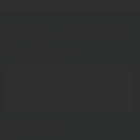
EVG Ostsächs. Meisterbetriebe des Holzhandwerks
eG
Rumburger Straße 79b
02730
Ebersbach - Neugersdorf
Inhalt blockiert, bitte Cookies akzeptieren!
Cookies externer Medien akzeptieren
info@evg-holz.de
+49 (0) 3586 - 33 06-0