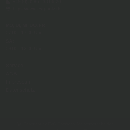
+49 (0) 3586 - 33 06-20
https://www.evg-holz.de
MO
DI
MI
DO
FR
07:00
17:00 Uhr
SA
09:00
12:00 Uhr
Service
AGB
Impressum
Datenschutz
Copyright by EVG Ostsächs. Meisterbetriebe des