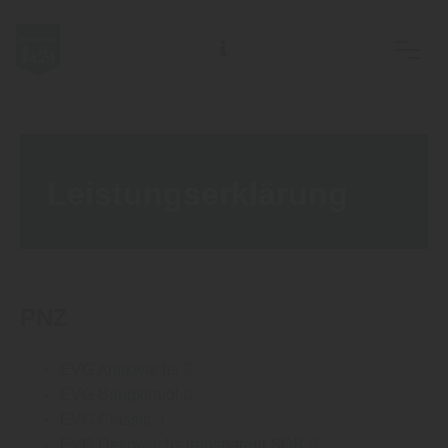
EVG Ostsächs. Meisterbetriebe des Holzhandwerks eG
Leistungserklärung
PNZ
EVG Antikwachs
EVG Bangkiraiöl
EVG Classic
EVG Dekowachs transparent SDB