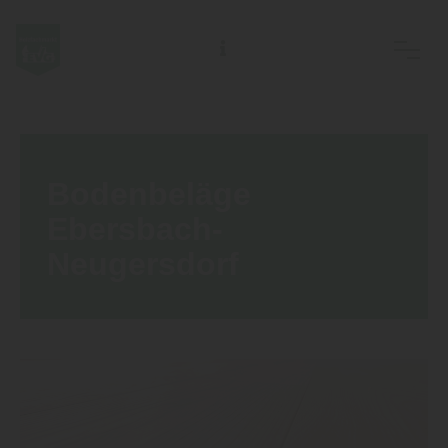
EVG Ostsächs. Meisterbetriebe des Holzhandwerks eG
Bodenbeläge
Ebersbach-
Neugersdorf