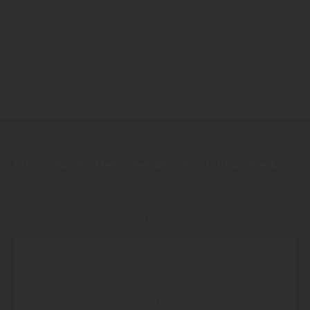
1
2
3
Kataloge 1 bis 9 von 26
EVG Ostsächs. Meisterbetriebe des Holzhandwerks
eG
Rumburger Straße 79b
02730
Ebersbach - Neugersdorf
Inhalt blockiert, bitte Cookies akzeptieren!
Cookies externer Medien akzeptieren