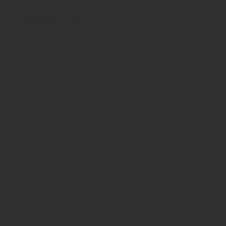
entsprechend ändern. In unseren
Datenschutzhinweisen
finden Sie weitere
moderna Laminat
entsprechende Informationen.
Laminatboden
BHK (N)
Boden
Laminat