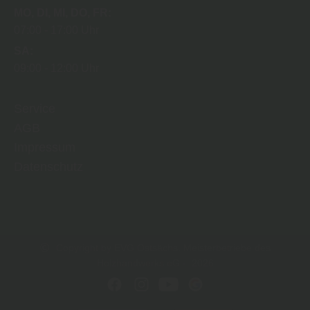
MO
DI
MI
DO
FR
07:00
17:00 Uhr
SA
09:00
12:00 Uhr
Service
AGB
Impressum
Datenschutz
Copyright by EVG Ostsächs. Meisterbetriebe des
Holzhandwerks eG - 2026