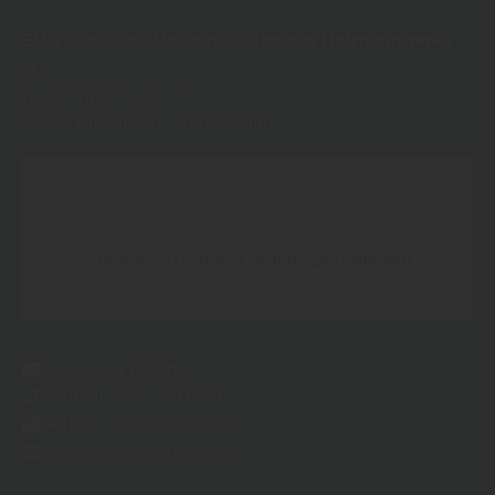
EVG Ostsächs. Meisterbetriebe des Holzhandwerks
eG
Rumburger Straße 79b
02730
Ebersbach - Neugersdorf
Inhalt blockiert, bitte Cookies akzeptieren!
Cookies externer Medien akzeptieren
info@evg-holz.de
+49 (0) 3586 - 33 06-0
+49 (0) 3586 - 33 06-20
https://www.evg-holz.de