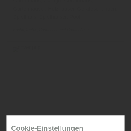
Gartenhaus, Garage, Gerätehaus,
Gartenhäuser, Holzhäuser, Geräteschuppen,
Spielhaus, Spielhäuser, Pool
Karibu
Garten
Gartenhaus und Gartenhäuser
Cookie-Einstellungen