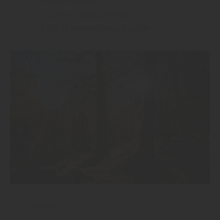
Daniel Große
Telefon: 03586/330626
Mail:
d.grosse@evg-holz.de
Holzbau