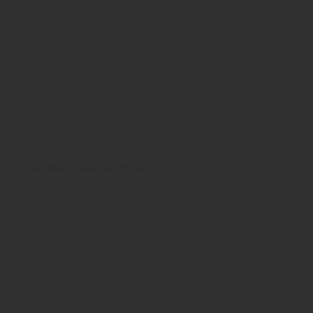
Rettenmeier Holzbau
Holzbau, KVH, Platten
Rettenmeier
Holzbau
Platten
1
2
Kataloge 1 bis 9 von 15