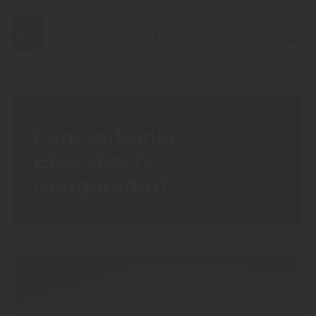
EVG Ostsächs. Meisterbetriebe des Holzhandwerks eG
Fensterbänke
Ebersbach-
Neugersdorf