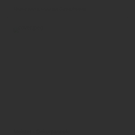
Datenschutzhinweisen
finden Sie weitere
entsprechende Informationen.
Meister Werke
Wand und Decke
Paneele
Meister - Dekorpaneele