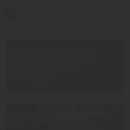
EVG Ostsächs. Meisterbetriebe des Holzhandwerks eG
Terrassen für die
Region Görlitz
anfragen