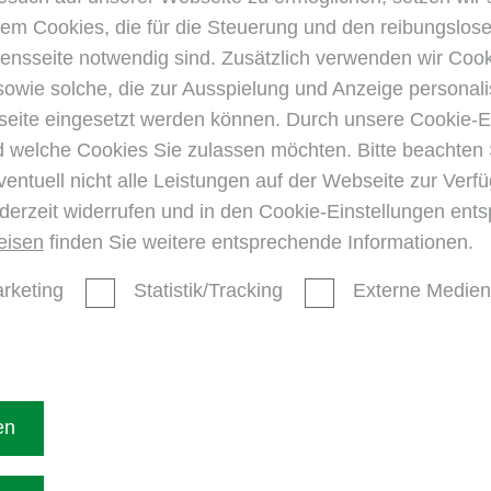
m Cookies, die für die Steuerung und den reibungslose
nsseite notwendig sind. Zusätzlich verwenden wir Coo
sowie solche, die zur Ausspielung und Anzeige personali
Seite nic
ite eingesetzt werden können. Durch unsere Cookie-E
d welche Cookies Sie zulassen möchten. Bitte beachten 
ventuell nicht alle Leistungen auf der Webseite zur Ver
Wir konnten den gesuchten I
ederzeit widerrufen und in den Cookie-Einstellungen ent
eisen
finden Sie weitere entsprechende Informationen.
zurück zur Startse
rketing
Statistik/Tracking
Externe Medien
en