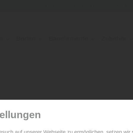
Kataloge
Blog
Lexika
Wissensr
n
Boden
Bauelemente
Zubehör
ellungen
esuch auf unserer Webseite zu ermöglichen, setzen wir 