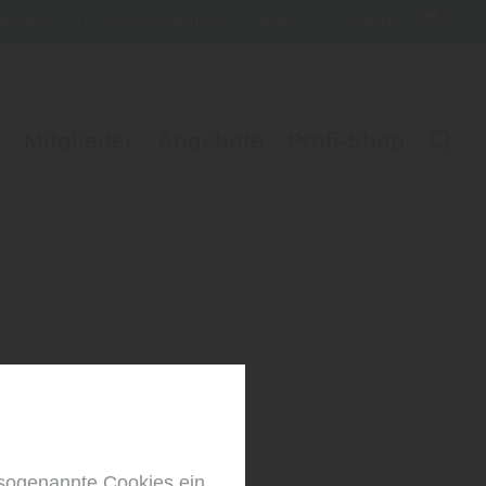
atgeber
Leistungserklärung
Service
Kontakt
Mitglieder
Angebote
Profi-Shop
sogenannte Cookies ein.