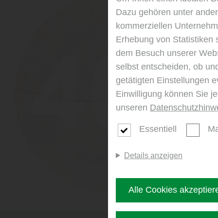
Dazu gehören unter andere
kommerziellen Unternehme
Erhebung von Statistiken 
dem Besuch unserer Webse
selbst entscheiden, ob un
getätigten Einstellungen e
Einwilligung können Sie j
unseren
Datenschutzhinw
Essentiell
Ma
Details anzeigen
Alle Cookies akzeptier