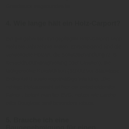
Grundstück eingebunden ist.
4. Wie lange hält ein Holz-Carport?
Ein gut gebauter und gepflegter Holz-Carport kann
mehrere Jahrzehnte halten. Entscheidend sind die
verwendete Holzart, die Schutzbehandlung (z. B.
Kesseldruckimprägnierung oder Lasuren), die
fachgerechte Konstruktion (Schutz vor Staunässe,
Erdkontakt) sowie regelmäßige Wartung. „Die
richtige Holzauswahl ist hier ein entscheidender
Faktor“, betont man bei EVG. Hölzer wie Lärche
oder Douglasie sind besonders robust.
5. Brauche ich eine
Baugenehmigung für einen