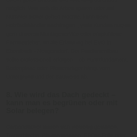
möglich. Wer sich die Arbeit sparen oder auf
Nummer sicher gehen möchte, kann beim
Holzfachhändler nachfragen. „Viele Kunden nutzen
gern unseren Montageservice oder empfohlene
Fachbetriebe“, so die Erfahrung bei EVG in
Ebersbach - Neugersdorf. Der Fundamentbau
sollte professionell erfolgen – ob Punktfundament,
Bodenplatte oder Pfostenträger hängt vom
Untergrund und der Bauweise ab.
8. Wie wird das Dach gedeckt –
kann man es begrünen oder mit
Solar belegen?
Carportdächer lassen sich vielseitig gestalten:
Trapezbleche, Bitumenbahnen, EPDM-Folie oder