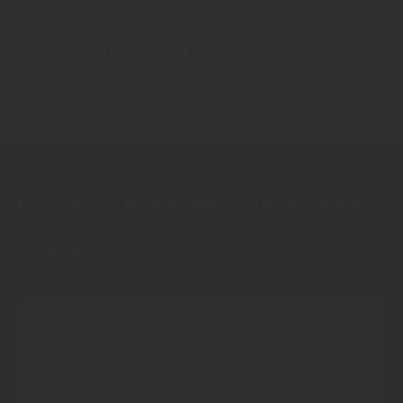
mehr zu Garten und Terrasse ...
EVG Ostsächs. Meisterbetriebe des Holzhandwerks
eG
Rumburger Straße 79b
02730
Ebersbach - Neugersdorf
Inhalt blockiert, bitte Cookies akzeptieren!
Cookies externer Medien akzeptieren