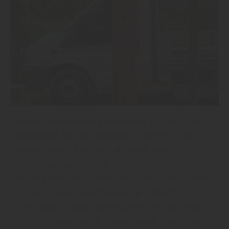
Ob eine Genehmigung notwendig ist, hängt vom
Bundesland und der jeweiligen Gemeinde ab. Oft
spielen Größe, Bauhöhe, Abstand zum
Nachbargrundstück und Dachform eine Rolle. In
einigen Fällen reicht eine Bauanzeige, in anderen
ist eine formale Genehmigung erforderlich.
„Frühzeitige Klärung spart später Zeit und Ärger“,
rät EVG in Ebersbach - Neugersdorf. Der Gang zur