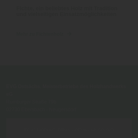
Fichte, ein beliebtes Holz mit Tradition
und vielseitigen Einsatzmöglichkeiten
Mehr zu Fichtenholz
EVG Ostsächs. Meisterbetriebe des Holzhandwerks
eG
Rumburger Straße 79b
02730
Ebersbach - Neugersdorf
Inhalt blockiert, bitte Cookies akzeptieren!