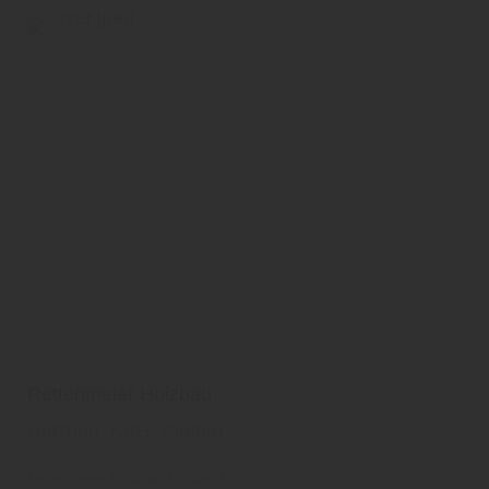
Rettenmeier Holzbau
Holzbau, KVH, Platten
Rettenmeier
Holzbau
Profilholz